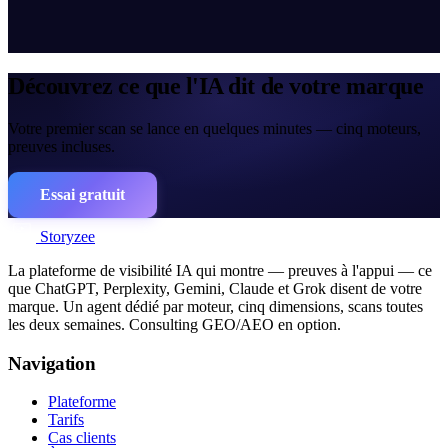
Découvrez ce que l'IA dit de votre marque
Votre premier scan se lance en quelques minutes — cinq moteurs,
preuves incluses.
Essai gratuit
Storyzee
La plateforme de visibilité IA qui montre — preuves à l'appui — ce
que ChatGPT, Perplexity, Gemini, Claude et Grok disent de votre
marque. Un agent dédié par moteur, cinq dimensions, scans toutes
les deux semaines. Consulting GEO/AEO en option.
Navigation
Plateforme
Tarifs
Cas clients