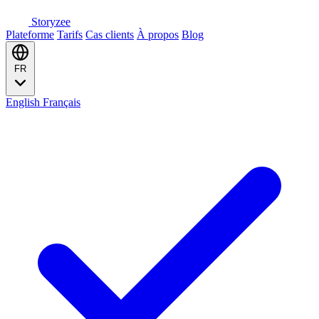
Storyzee
Plateforme
Tarifs
Cas clients
À propos
Blog
FR
English
Français