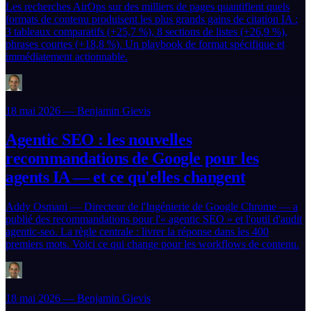
Les recherches AirOps sur des milliers de pages quantifient quels
formats de contenu produisent les plus grands gains de citation IA :
3 tableaux comparatifs (+25,7 %), 8 sections de listes (+26,9 %),
phrases courtes (+18,8 %). Un playbook de format spécifique et
immédiatement actionnable.
18 mai 2026 — Benjamin Gievis
Agentic SEO : les nouvelles
recommandations de Google pour les
agents IA — et ce qu'elles changent
Addy Osmani — Directeur de l'Ingénierie de Google Chrome — a
publié des recommandations pour l'« agentic SEO » et l'outil d'audit
agentic-seo. La règle centrale : livrer la réponse dans les 400
premiers mots. Voici ce qui change pour les workflows de contenu.
18 mai 2026 — Benjamin Gievis