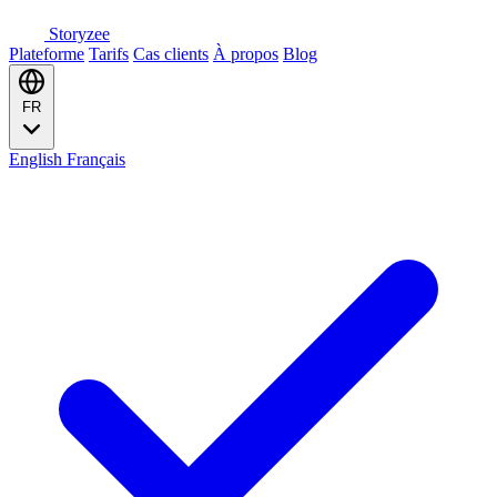
Storyzee
Plateforme
Tarifs
Cas clients
À propos
Blog
FR
English
Français