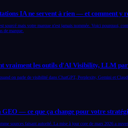
itations IA ne servent à rien — et comment y 
 est sourcé mais votre marque n'est jamais nommée. Voici pourquoi, c
ons de marque.
nt vraiment les outils d'AI Visibility, LLM p
uand on parle de visibilité dans ChatGPT, Perplexity, Gemini et Claud
n GEO — ce que ça change pour votre stratég
e sources faisant autorité. La mise à jour core de mars 2026 a ouver