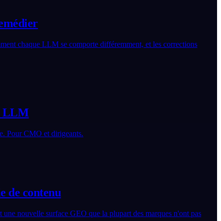
remédier
omment chaque LLM se comporte différemment, et les corrections
ar LLM
e. Pour CMO et dirigeants.
ie de contenu
t une nouvelle surface GEO que la plupart des marques n'ont pas