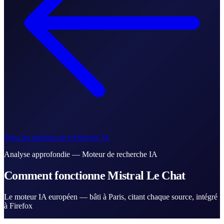
Tous les moteurs de recherche IA
Analyse approfondie — Moteur de recherche IA
Comment fonctionne Mistral Le Chat
Le moteur IA européen — bâti à Paris, citant chaque source, intégré
à Firefox