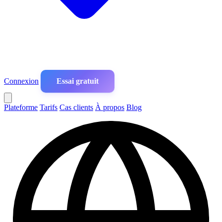
Connexion
Essai gratuit
Plateforme
Tarifs
Cas clients
À propos
Blog