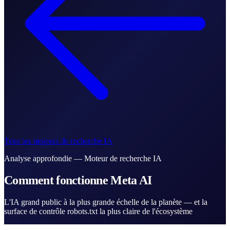
Tous les moteurs de recherche IA
Analyse approfondie — Moteur de recherche IA
Comment fonctionne Meta AI
L'IA grand public à la plus grande échelle de la planète — et la
surface de contrôle robots.txt la plus claire de l'écosystème