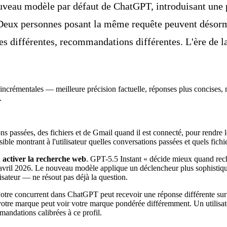
eau modèle par défaut de ChatGPT, introduisant une pe
. Deux personnes posant la même requête peuvent désorm
s différentes, recommandations différentes. L'ère de l
 incrémentales — meilleure précision factuelle, réponses plus concises
.
ns passées, des fichiers et de Gmail quand il est connecté, pour rendre l
le montrant à l'utilisateur quelles conversations passées et quels fichie
activer la recherche web
. GPT-5.5 Instant « décide mieux quand rec
n avril 2026. Le nouveau modèle applique un déclencheur plus sophistiqu
lisateur — ne résout pas déjà la question.
 votre concurrent dans ChatGPT peut recevoir une réponse différente sur
otre marque peut voir votre marque pondérée différemment. Un utilisateu
mandations calibrées à ce profil.