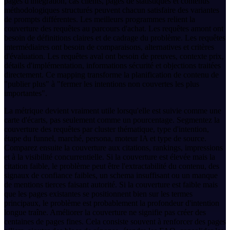
pages d'intégration, cas clients, pages de statistiques et contenus
méthodologiques structurés peuvent chacun satisfaire des variantes
de prompts différentes. Les meilleurs programmes relient la
couverture des requêtes au parcours d'achat. Les requêtes amont ont
besoin de définitions claires et de cadrage du problème. Les requêtes
intermédiaires ont besoin de comparaisons, alternatives et critères
d'évaluation. Les requêtes aval ont besoin de preuves, contexte prix,
détails d'implémentation, informations sécurité et objections traitées
directement. Ce mapping transforme la planification de contenu de
"publier plus" à "fermer les intentions non couvertes les plus
importantes".
La métrique devient vraiment utile lorsqu'elle est suivie comme une
carte d'écarts, pas seulement comme un pourcentage. Segmentez la
couverture des requêtes par cluster thématique, type d'intention,
étape du funnel, marché, persona, moteur IA et type de source.
Comparez ensuite la couverture aux citations, rankings, impressions
et à la visibilité concurrentielle. Si la couverture est élevée mais la
citation faible, le problème peut être l'extractabilité du contenu, des
signaux de confiance faibles, un schema insuffisant ou un manque
de mentions tierces faisant autorité. Si la couverture est faible mais
que les pages existantes se positionnent bien sur les termes
principaux, le problème est probablement la profondeur d'intention
longue traîne. Améliorer la couverture ne signifie pas créer des
centaines de pages fines. Cela consiste souvent à renforcer des pages