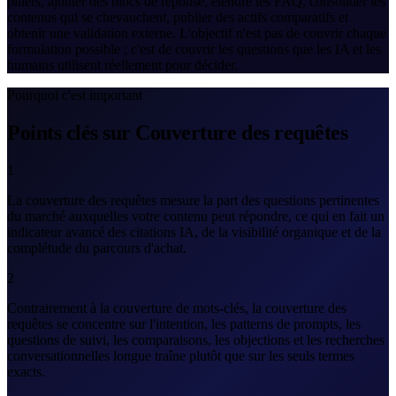
piliers, ajouter des blocs de réponse, étendre les FAQ, consolider les
contenus qui se chevauchent, publier des actifs comparatifs et
obtenir une validation externe. L'objectif n'est pas de couvrir chaque
formulation possible ; c'est de couvrir les questions que les IA et les
humains utilisent réellement pour décider.
Pourquoi c'est important
Points clés sur Couverture des requêtes
1
La couverture des requêtes mesure la part des questions pertinentes
du marché auxquelles votre contenu peut répondre, ce qui en fait un
indicateur avancé des citations IA, de la visibilité organique et de la
complétude du parcours d'achat.
2
Contrairement à la couverture de mots-clés, la couverture des
requêtes se concentre sur l'intention, les patterns de prompts, les
questions de suivi, les comparaisons, les objections et les recherches
conversationnelles longue traîne plutôt que sur les seuls termes
exacts.