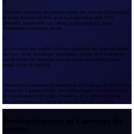
3
Une forte couverture des requêtes donne aux moteurs IA davantage
de points d'entrée crédibles pour la récupération, dont FAQ,
glossaires, comparatifs, cas clients, guides pratiques, pages
d'intégration et mentions tierces.
4
La couverture des requêtes doit être segmentée par étape du funnel,
persona, cluster thématique, géographie, moteur IA et concurrent
afin de révéler les intentions non répondues qui créent les plus
grands écarts de visibilité.
5
Améliorer la couverture des requêtes ne nécessite pas de produire du
contenu fin à grande échelle ; les meilleurs gains viennent souvent
de l'enrichissement des pages existantes, de la consolidation des
chevauchements et de l'ajout de blocs de réponse structurés.
Questions fréquentes sur Couverture des
requêtes