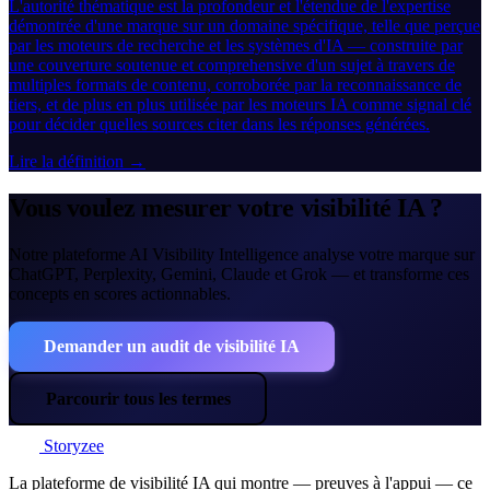
L'autorité thématique est la profondeur et l'étendue de l'expertise
démontrée d'une marque sur un domaine spécifique, telle que perçue
par les moteurs de recherche et les systèmes d'IA — construite par
une couverture soutenue et comprehensive d'un sujet à travers de
multiples formats de contenu, corroborée par la reconnaissance de
tiers, et de plus en plus utilisée par les moteurs IA comme signal clé
pour décider quelles sources citer dans les réponses générées.
Lire la définition →
Vous voulez mesurer votre visibilité IA ?
Notre plateforme AI Visibility Intelligence analyse votre marque sur
ChatGPT, Perplexity, Gemini, Claude et Grok — et transforme ces
concepts en scores actionnables.
Demander un audit de visibilité IA
Parcourir tous les termes
Storyzee
La plateforme de visibilité IA qui montre — preuves à l'appui — ce