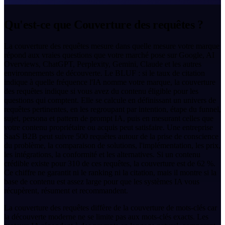
Qu'est-ce que Couverture des requêtes ?
La couverture des requêtes mesure dans quelle mesure votre marque
répond aux vraies questions que votre marché pose sur Google, AI
Overviews, ChatGPT, Perplexity, Gemini, Claude et les autres
environnements de découverte. Le BLUF : si le taux de citation
indique à quelle fréquence l'IA nomme votre marque, la couverture
des requêtes indique si vous avez du contenu éligible pour les
questions qui comptent. Elle se calcule en définissant un univers de
requêtes pertinentes, en les regroupant par intention, étape du funnel,
sujet, persona et pattern de prompt IA, puis en mesurant celles que
votre contenu propriétaire ou acquis peut satisfaire. Une entreprise
SaaS B2B peut suivre 500 requêtes autour de la prise de conscience
du problème, la comparaison de solutions, l'implémentation, les prix,
les intégrations, la conformité et les alternatives. Si un contenu
crédible existe pour 310 de ces requêtes, la couverture est de 62 %.
Ce chiffre ne garantit ni le ranking ni la citation, mais il montre si la
base de contenu est assez large pour que les systèmes IA vous
récupèrent, résument et recommandent.
La couverture des requêtes diffère de la couverture de mots-clés car
la découverte moderne ne se limite pas aux mots-clés exacts. Les