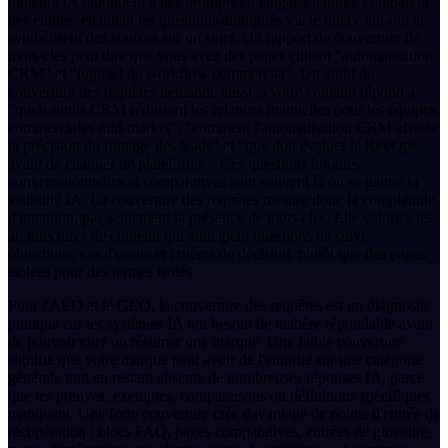
moteurs IA répondent à des prompts en langage naturel, comparent
des entités, étendent les questions ambiguës via le query fan-out et
synthétisent des sources sur un sujet. Un rapport de couverture de
mots-clés peut dire que vous avez des pages ciblant "automatisation
CRM" et "logiciel de workflow commercial". Un audit de
couverture des requêtes demande aussi si votre contenu répond à
"quels outils CRM réduisent les relances manuelles pour les équipes
commerciales mid-market", "comment l'automatisation CRM affecte
la précision du routage des leads" et "que doit évaluer le RevOps
avant de changer de plateforme". Ces questions longues,
conversationnelles et comparatives sont souvent là où se gagne la
visibilité IA. La couverture des requêtes mesure donc la complétude
d'intention, pas seulement la présence de mots-clés. Elle valorise les
architectures de contenu qui anticipent questions de suivi,
objections, cas d'usage et critères de décision, plutôt que des pages
isolées pour des termes isolés.
Pour l'AEO et le GEO, la couverture des requêtes est un diagnostic
pratique car les systèmes IA ont besoin de matière répondable avant
de pouvoir citer ou résumer une marque. Une faible couverture
signifie que votre marque peut avoir de l'autorité sur une catégorie
générale tout en restant absente de nombreuses réponses IA, parce
que les preuves, exemples, comparaisons ou définitions spécifiques
manquent. Une forte couverture crée davantage de points d'entrée de
récupération : blocs FAQ, pages comparatives, entrées de glossaire,