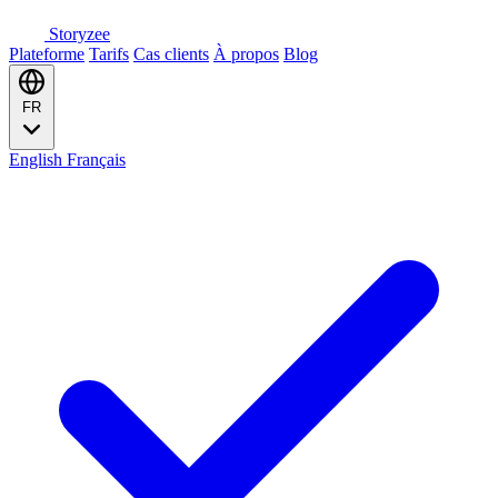
Storyzee
Plateforme
Tarifs
Cas clients
À propos
Blog
FR
English
Français