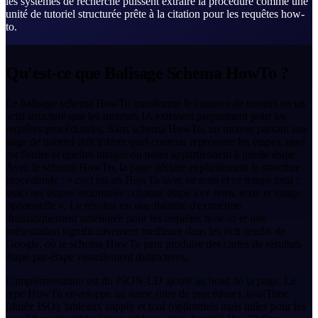
les systèmes de recherche puissent extraire la procédure comme une
unité de tutoriel structurée prête à la citation pour les requêtes how-
to.
Qu'est-ce que Balisage Schema HowTo ?
Le balisage schema HowTo transforme le contenu de tutoriel en un
actif structuré que les moteurs IA extraient proprement pour les
requêtes procédurales. Sans schema HowTo, un moteur parsant une
page de tutoriel doit inférer quel contenu représente les étapes, quel
est l'ordre et quelles images ou notes appartiennent à quelle étape.
Avec le schema HowTo, la page déclare explicitement la structure
procédurale : « ceci est un HowTo avec ce nom et ce temps total ;
voici ses étapes ordonnées ; chaque étape a ce nom, texte et image
optionnelle ». Le résultat est une fiabilité d'extraction
dramatiquement améliorée pour les requêtes how-to et une
présentation significativement meilleure dans les rich results de
Google, où le schema HowTo peut produire des cartes de résultats
étape-par-étape visuellement distinctives.
L'implémentation est du JSON-LD ajouté au head de la page. Le
type HowTo enveloppe un name (titre de procédure), totalTime
(durée ISO), tableaux supply et tool (optionnels mais utiles pour les