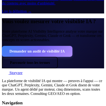
du contenu avec moins d'ambiguïté.
Lire la définition →
Vous voulez mesurer votre visibilité IA ?
Notre plateforme AI Visibility Intelligence analyse votre marque sur
ChatGPT, Perplexity, Gemini, Claude et Grok — et transforme ces
concepts en scores actionnables.
Demander un audit de visibilité IA
Parcourir tous les termes
Storyzee
La plateforme de visibilité IA qui montre — preuves à l'appui — ce
que ChatGPT, Perplexity, Gemini, Claude et Grok disent de votre
marque. Un agent dédié par moteur, cinq dimensions, scans toutes
les deux semaines. Consulting GEO/AEO en option.
Navigation