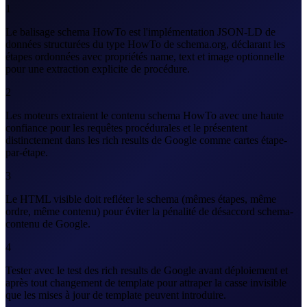
1
Le balisage schema HowTo est l'implémentation JSON-LD de
données structurées du type HowTo de schema.org, déclarant les
étapes ordonnées avec propriétés name, text et image optionnelle
pour une extraction explicite de procédure.
2
Les moteurs extraient le contenu schema HowTo avec une haute
confiance pour les requêtes procédurales et le présentent
distinctement dans les rich results de Google comme cartes étape-
par-étape.
3
Le HTML visible doit refléter le schema (mêmes étapes, même
ordre, même contenu) pour éviter la pénalité de désaccord schema-
contenu de Google.
4
Tester avec le test des rich results de Google avant déploiement et
après tout changement de template pour attraper la casse invisible
que les mises à jour de template peuvent introduire.