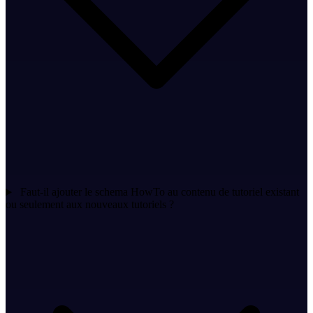
Faut-il ajouter le schema HowTo au contenu de tutoriel existant
ou seulement aux nouveaux tutoriels ?