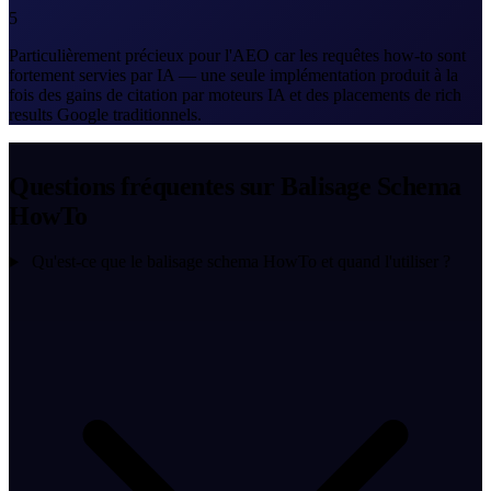
5
Particulièrement précieux pour l'AEO car les requêtes how-to sont
fortement servies par IA — une seule implémentation produit à la
fois des gains de citation par moteurs IA et des placements de rich
results Google traditionnels.
Questions fréquentes sur Balisage Schema
HowTo
Qu'est-ce que le balisage schema HowTo et quand l'utiliser ?