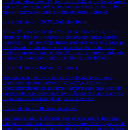
LD afin que les moteurs IA, les rich results Google et les surfaces de
réponses conversationnelles puissent extraire les questions et les
réponses comme des unités discrètes et prêtes à la citation.
Lire la définition →
JSON-LD (Linked Data)
JSON-LD (JavaScript Object Notation for Linked Data) est le
format privilégié pour intégrer des données structurées dans les
pages web — un bloc script dans le head ou le body de la page qui
décrit les entités, attributs et relations de manière lisible par les
machines, permettant aux moteurs IA et aux systèmes de recherche
de parser le contenu avec précision plutôt que par inférence.
Lire la définition →
Balisage Schema.org
Annotations de données structurées lisibles par les machines,
généralement implémentées via JSON-LD, qui décrivent
explicitement les entités, relations et attributs d'une page web afin
que les moteurs de recherche et les systèmes d'IA puissent analyser
le contenu avec précision plutôt que par inférence.
Lire la définition →
Données structurées
Une manière standardisée d'étiqueter les informations d'une page
afin que les moteurs de recherche, les systèmes IA et les graphes de
connaissances comprennent les entités, attributs, relations et objectifs