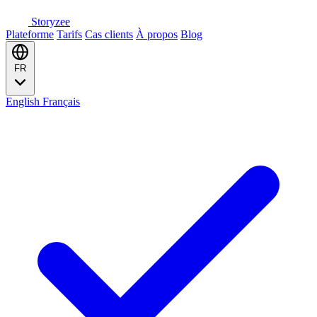
Storyzee
Plateforme
Tarifs
Cas clients
À propos
Blog
FR
English
Français