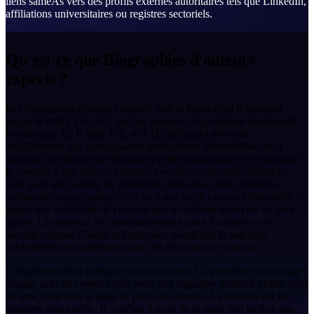
liens sameAs vers des profils externes autoritaires tels que LinkedIn,
affiliations universitaires ou registres sectoriels.
Qu'est-ce que Biographies d'auteurs
experts ?
Les biographies d'auteurs experts sont la façon dont le contenu
gagne le crédit E-E-A-T que les moteurs IA pondèrent maintenant
lourdement. Le E dans E-E-A-T (Expérience) nécessite
explicitement une connaissance practicienne démontrable, et la
façon la plus directe de démontrer cette connaissance est d'attribuer
le contenu à des auteurs nommés avec des credentials vérifiables.
Une page qui nomme un practicien senior avec une expérience
pertinente comme auteur — et lie à son profil externe crédentielle —
gagne une crédibilité de contenu que le contenu anonyme ne peut
égaler. Les moteurs IA, particulièrement ceux focalisés sur la
sécurité comme Claude et Perplexity, pondèrent la paternité
crédentielle mesurablement dans les décisions de citation.
L'implémentation pratique a trois couches. La première est sur page :
chaque actif de contenu doit avoir une signature d'auteur visible près
du titre, liant vers la page de profil de l'auteur. La seconde est les
données structurées : le schéma Article de la page doit inclure une