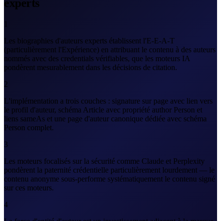
experts
1
Les biographies d'auteurs experts établissent l'E-E-A-T
(particulièrement l'Expérience) en attribuant le contenu à des auteurs
nommés avec des credentials vérifiables, que les moteurs IA
pondèrent mesurablement dans les décisions de citation.
2
L'implémentation a trois couches : signature sur page avec lien vers
le profil d'auteur, schéma Article avec propriété author Person et
liens sameAs et une page d'auteur canonique dédiée avec schéma
Person complet.
3
Les moteurs focalisés sur la sécurité comme Claude et Perplexity
pondèrent la paternité crédentielle particulièrement lourdement — le
contenu anonyme sous-performe systématiquement le contenu signé
sur ces moteurs.
4