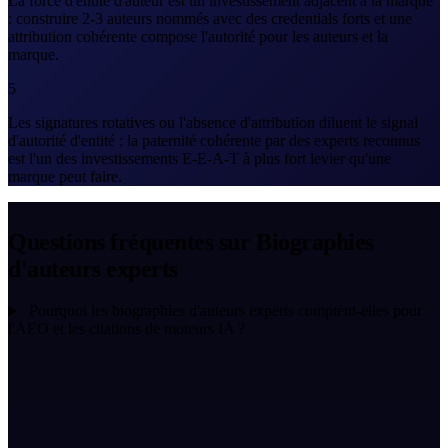
La force d'entité d'auteur est un investissement adjacent à la marque
: construire 2-3 auteurs nommés avec des credentials forts et une
attribution cohérente compose l'autorité pour les auteurs et la
marque.
5
Les signatures rotatives ou l'absence d'attribution diluent le signal
d'autorité d'entité ; la paternité cohérente par des experts reconnus
est l'un des investissements E-E-A-T à plus fort levier qu'une
marque peut faire.
Questions fréquentes sur Biographies
d'auteurs experts
Pourquoi les biographies d'auteurs experts comptent-elles pour
l'AEO et les citations de moteurs IA ?