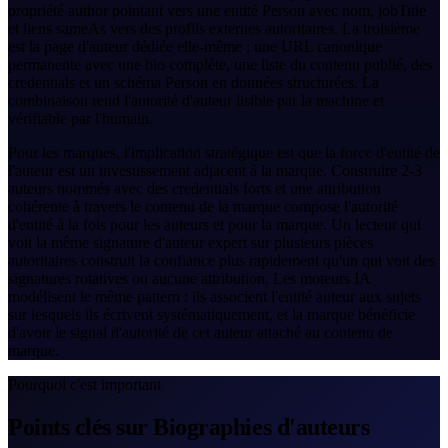
propriété author pointant vers une entité Person avec nom, jobTitle
et liens sameAs vers des profils externes autoritaires. La troisième
est la page d'auteur dédiée elle-même : une URL canonique
permanente avec une bio complète, une liste du contenu publié, des
credentials et un schéma Person en données structurées. La
combinaison rend l'autorité d'auteur lisible par la machine et
vérifiable par l'humain.
Pour les marques, l'implication stratégique est que la force d'entité de
l'auteur est un investissement adjacent à la marque. Construire 2-3
auteurs nommés avec des credentials forts et une attribution
cohérente à travers le contenu de la marque compose l'autorité
d'entité à la fois pour les auteurs et pour la marque. Un lecteur qui
voit la même signature d'auteur expert sur plusieurs pièces
autoritaires construit la confiance plus rapidement qu'un qui voit des
signatures rotatives ou aucune attribution. Les moteurs IA
modélisent le même pattern : ils associent l'entité auteur aux sujets
sur lesquels ils écrivent systématiquement, et la marque bénéficie
d'avoir le signal d'autorité de cet auteur attaché au contenu de
marque.
Pourquoi c'est important
Points clés sur Biographies d'auteurs