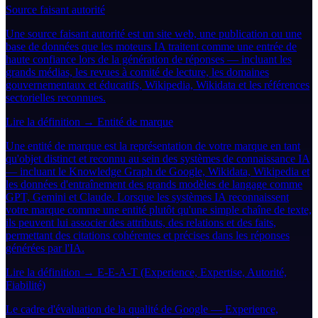
Source faisant autorité
Une source faisant autorité est un site web, une publication ou une
base de données que les moteurs IA traitent comme une entrée de
haute confiance lors de la génération de réponses — incluant les
grands médias, les revues à comité de lecture, les domaines
gouvernementaux et éducatifs, Wikipedia, Wikidata et les références
sectorielles reconnues.
Lire la définition →
Entité de marque
Une entité de marque est la représentation de votre marque en tant
qu'objet distinct et reconnu au sein des systèmes de connaissance IA
— incluant le Knowledge Graph de Google, Wikidata, Wikipedia et
les données d'entraînement des grands modèles de langage comme
GPT, Gemini et Claude. Lorsque les systèmes IA reconnaissent
votre marque comme une entité plutôt qu'une simple chaîne de texte,
ils peuvent lui associer des attributs, des relations et des faits,
permettant des citations cohérentes et précises dans les réponses
générées par l'IA.
Lire la définition →
E-E-A-T (Experience, Expertise, Autorité,
Fiabilité)
Le cadre d'évaluation de la qualité de Google — Experience,