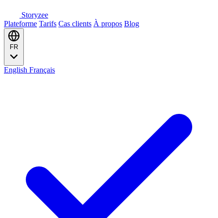
Storyzee
Plateforme
Tarifs
Cas clients
À propos
Blog
FR
English
Français