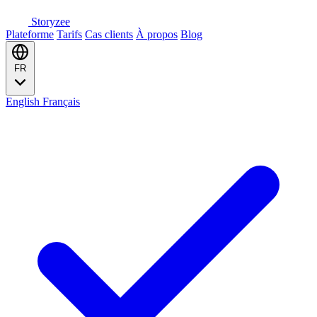
Storyzee
Plateforme
Tarifs
Cas clients
À propos
Blog
FR
English
Français