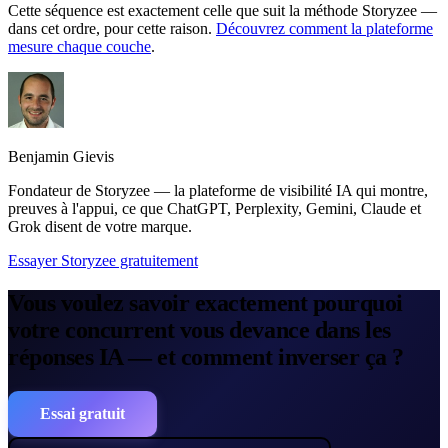
Cette séquence est exactement celle que suit la méthode Storyzee —
dans cet ordre, pour cette raison.
Découvrez comment la plateforme
mesure chaque couche
.
Benjamin Gievis
Fondateur de Storyzee — la plateforme de visibilité IA qui montre,
preuves à l'appui, ce que ChatGPT, Perplexity, Gemini, Claude et
Grok disent de votre marque.
Essayer Storyzee gratuitement
Vous voulez savoir exactement pourquoi
votre concurrent vous devance dans les
réponses IA — et comment inverser ça ?
Essai gratuit