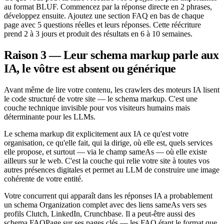
au format BLUF. Commencez par la réponse directe en 2 phrases,
développez ensuite. Ajoutez une section FAQ en bas de chaque
page avec 5 questions réelles et leurs réponses. Cette réécriture
prend 2 à 3 jours et produit des résultats en 6 à 10 semaines.
Raison 3 — Leur schema markup parle aux
IA, le vôtre est absent ou générique
Avant même de lire votre contenu, les crawlers des moteurs IA lisent
le code structuré de votre site — le schema markup. C'est une
couche technique invisible pour vos visiteurs humains mais
déterminante pour les LLMs.
Le schema markup dit explicitement aux IA ce qu'est votre
organisation, ce qu'elle fait, qui la dirige, où elle est, quels services
elle propose, et surtout — via le champ sameAs — où elle existe
ailleurs sur le web. C'est la couche qui relie votre site à toutes vos
autres présences digitales et permet au LLM de construire une image
cohérente de votre entité.
Votre concurrent qui apparaît dans les réponses IA a probablement
un schema Organization complet avec des liens sameAs vers ses
profils Clutch, LinkedIn, Crunchbase. Il a peut-être aussi des
schema FAQPage sur ses pages clés — les FAQ étant le format que