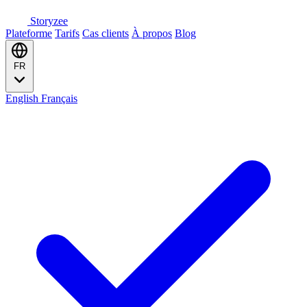
Storyzee
Plateforme
Tarifs
Cas clients
À propos
Blog
FR
English
Français