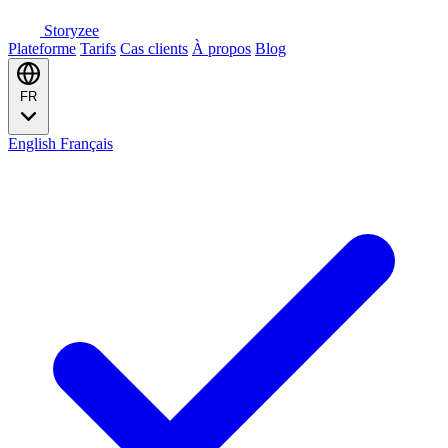
Storyzee
Plateforme
Tarifs
Cas clients
À propos
Blog
FR
English
Français