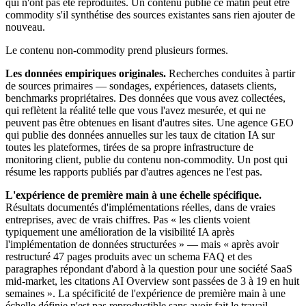
qui n'ont pas été reproduites. Un contenu publié ce matin peut être
commodity s'il synthétise des sources existantes sans rien ajouter de
nouveau.
Le contenu non-commodity prend plusieurs formes.
Les données empiriques originales.
Recherches conduites à partir
de sources primaires — sondages, expériences, datasets clients,
benchmarks propriétaires. Des données que vous avez collectées,
qui reflètent la réalité telle que vous l'avez mesurée, et qui ne
peuvent pas être obtenues en lisant d'autres sites. Une agence GEO
qui publie des données annuelles sur les taux de citation IA sur
toutes les plateformes, tirées de sa propre infrastructure de
monitoring client, publie du contenu non-commodity. Un post qui
résume les rapports publiés par d'autres agences ne l'est pas.
L'expérience de première main à une échelle spécifique.
Résultats documentés d'implémentations réelles, dans de vraies
entreprises, avec de vrais chiffres. Pas « les clients voient
typiquement une amélioration de la visibilité IA après
l'implémentation de données structurées » — mais « après avoir
restructuré 47 pages produits avec un schema FAQ et des
paragraphes répondant d'abord à la question pour une société SaaS
mid-market, les citations AI Overview sont passées de 3 à 19 en huit
semaines ». La spécificité de l'expérience de première main à une
échelle définie n'est pas reproductible sans avoir fait le travail.